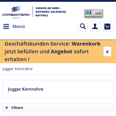
CARBON AB WERK -
ROHWARE. HALBZEUGE.
BAUTEILE.
Menü
Geschäftskunden-Service:
Warenkorb
jetzt befüllen und
Angebot
sofort
erhalten !
Jugger Kernrohre
Jugger Kernrohre
Filtern