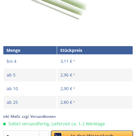
Menge
Stückpreis
bis
4
3,11 €
*
ab
5
2,96 €
*
ab
10
2,90 €
*
ab
25
2,80 €
*
inkl. MwSt.
zzgl. Versandkosten
Sofort versandfertig, Lieferzeit ca. 1-2 Werktage