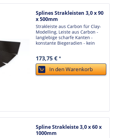
Splines Strakleisten 3,0 x 90
x 500mm
Strakleiste aus Carbon für Clay-
Modelling, Leiste aus Carbon -
langlebige scharfe Kanten -
konstante Biegeradien - kein
Verziehen bei
Temperaturwechseln oder sich
173,75 €
*
verändernder Luftfeuchtigkeit -
unkaputtbar - einfache Reinigung
In den
Warenkorb
durch...
Spline Strakleiste 3,0 x 60 x
1000mm