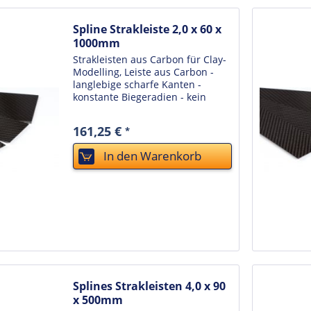
Spline Strakleiste 2,0 x 60 x
1000mm
Strakleisten aus Carbon für Clay-
Modelling, Leiste aus Carbon -
langlebige scharfe Kanten -
konstante Biegeradien - kein
Verziehen bei
Temperaturwechseln oder sich
161,25 €
*
verändernder Luftfeuchtigkeit -
unkaputtbar - einfache Reinigung
In den
Warenkorb
durch...
Splines Strakleisten 4,0 x 90
x 500mm