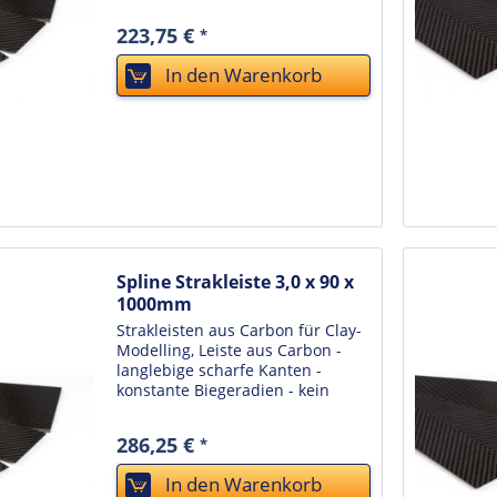
Verziehen bei
Temperaturwechseln oder sich
223,75 €
*
verändernder Luftfeuchtigkeit -
unkaputtbar - einfache Reinigung
In den
Warenkorb
durch...
Spline Strakleiste 3,0 x 90 x
1000mm
Strakleisten aus Carbon für Clay-
Modelling, Leiste aus Carbon -
langlebige scharfe Kanten -
konstante Biegeradien - kein
Verziehen bei
Temperaturwechseln oder sich
286,25 €
*
verändernder Luftfeuchtigkeit -
unkaputtbar - einfache Reinigung
In den
Warenkorb
durch...