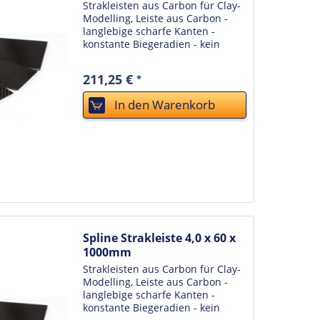
Strakleisten aus Carbon für Clay-
Modelling, Leiste aus Carbon -
langlebige scharfe Kanten -
konstante Biegeradien - kein
Verziehen bei
Temperaturwechseln oder sich
211,25 €
*
verändernder Luftfeuchtigkeit -
unkaputtbar - einfache Reinigung
In den
Warenkorb
durch...
Spline Strakleiste 4,0 x 60 x
1000mm
Strakleisten aus Carbon für Clay-
Modelling, Leiste aus Carbon -
langlebige scharfe Kanten -
konstante Biegeradien - kein