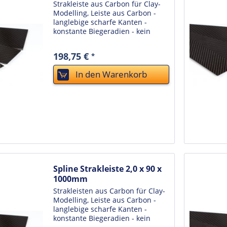
Strakleiste aus Carbon für Clay-
Modelling, Leiste aus Carbon -
langlebige scharfe Kanten -
konstante Biegeradien - kein
Verziehen bei
Temperaturwechseln oder sich
198,75 €
*
verändernder Luftfeuchtigkeit -
unkaputtbar - einfache Reinigung
In den
Warenkorb
durch...
Spline Strakleiste 2,0 x 90 x
1000mm
Strakleisten aus Carbon für Clay-
Modelling, Leiste aus Carbon -
langlebige scharfe Kanten -
konstante Biegeradien - kein