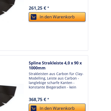
Verziehen bei
Temperaturwechseln oder sich
261,25 €
*
verändernder Luftfeuchtigkeit -
unkaputtbar - einfache Reinigung
In den
Warenkorb
durch...
Spline Strakleiste 4,0 x 90 x
1000mm
Strakleisten aus Carbon für Clay-
Modelling, Leiste aus Carbon -
langlebige scharfe Kanten -
konstante Biegeradien - kein
Verziehen bei
Temperaturwechseln oder sich
368,75 €
*
verändernder Luftfeuchtigkeit -
unkaputtbar - einfache Reinigung
In den
Warenkorb
durch...