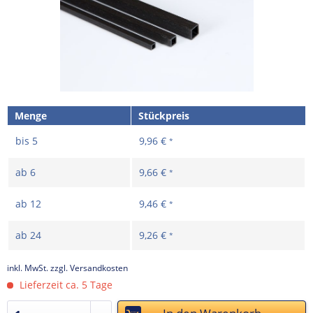
Menge
Stückpreis
bis
5
9,96 €
*
ab
6
9,66 €
*
ab
12
9,46 €
*
ab
24
9,26 €
*
inkl. MwSt.
zzgl. Versandkosten
Lieferzeit ca. 5 Tage