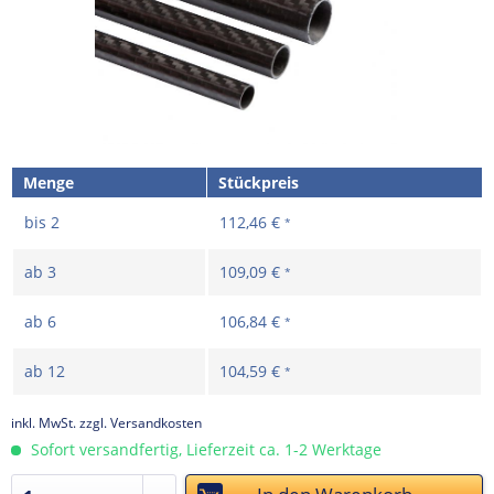
Menge
Stückpreis
bis
2
112,46 €
*
ab
3
109,09 €
*
ab
6
106,84 €
*
ab
12
104,59 €
*
inkl. MwSt.
zzgl. Versandkosten
Sofort versandfertig, Lieferzeit ca. 1-2 Werktage