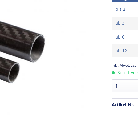
bis
2
ab
3
ab
6
ab
12
inkl. MwSt.
zzg
Sofort ver
Artikel-Nr.: