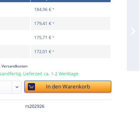
184,96 €
*
179,41 €
*
175,71 €
*
172,01 €
*
l. Versandkosten
sandfertig, Lieferzeit ca. 1-2 Werktage
In den
Warenkorb
rs202926