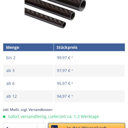
Menge
Stückpreis
bis
2
99,97 €
*
ab
3
97,97 €
*
ab
6
95,97 €
*
ab
12
94,97 €
*
inkl. MwSt.
zzgl. Versandkosten
Sofort versandfertig, Lieferzeit ca. 1-2 Werktage