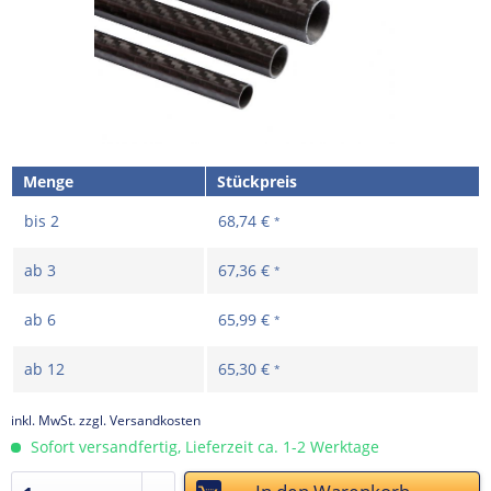
Menge
Stückpreis
bis
2
68,74 €
*
ab
3
67,36 €
*
ab
6
65,99 €
*
ab
12
65,30 €
*
inkl. MwSt.
zzgl. Versandkosten
Sofort versandfertig, Lieferzeit ca. 1-2 Werktage