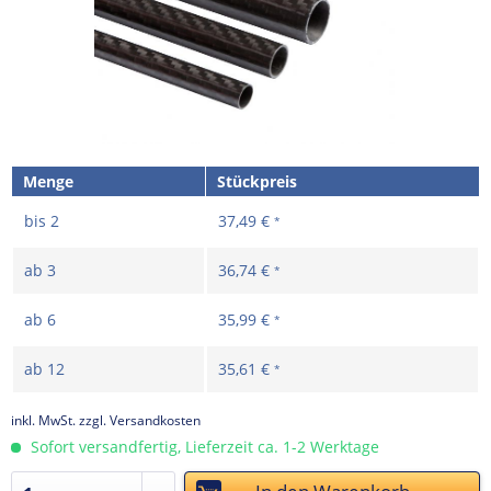
Menge
Stückpreis
bis
2
37,49 €
*
ab
3
36,74 €
*
ab
6
35,99 €
*
ab
12
35,61 €
*
inkl. MwSt.
zzgl. Versandkosten
Sofort versandfertig, Lieferzeit ca. 1-2 Werktage